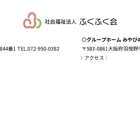
◎グループホーム みやび
44番1
TEL.072-950-0382
〒583-0861
大阪府羽曳野市
𝄀 アクセス 𝄀
ビス
グループホームみやび
- デイサービスセンターみやび
グループホームみやびのもり
- ホームヘルパーステーションみや
居案内
- ケアプランセンターみやび