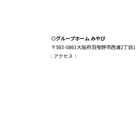
◎グループホーム みやび
〒583-0861
大阪府羽曳野市西浦2丁目18
𝄀 アクセス 𝄀
HOME
サー
個人情報保護方針
- 
サイトマップ
- 
- 入