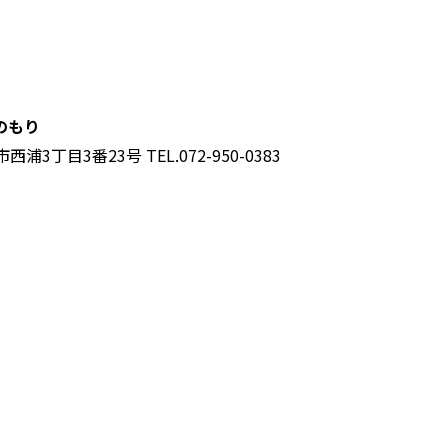
のもり
西浦3丁目3番23号
TEL.072-950-0383
アクセス
お知らせ
ふくふく会について
び
採用情報
お問い合わせ